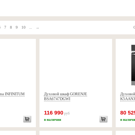
6
7
8
9
10
...
→
ona INFINITUM
Духовой шкаф GORENJE
Духовой
BSA6747DGWI
K5AAN
116 990
80 52
руб
в наличии
в налич