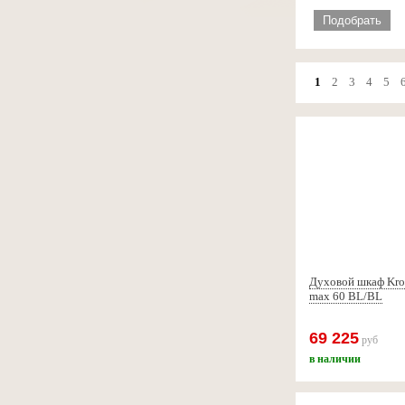
Подобрать
1
2
3
4
5
Духовой шкаф Kr
max 60 BL/BL
69 225
руб
в наличии