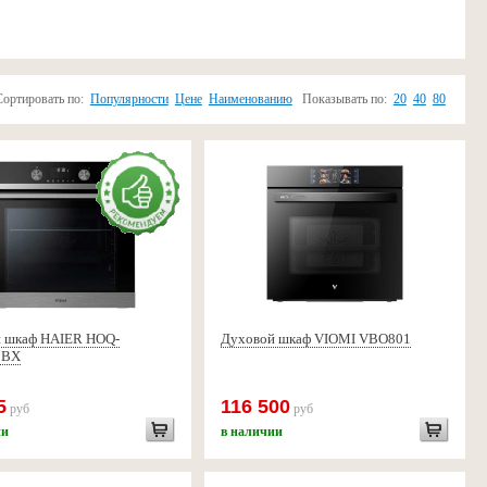
Сортировать по:
Популярности
Цене
Наименованию
Показывать по:
20
40
80
 шкаф HAIER HOQ-
Духовой шкаф VIOMI VBO801
3BX
5
116 500
руб
руб
ии
в наличии