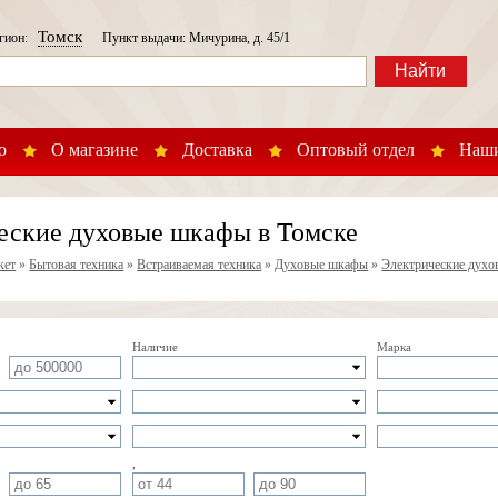
Томск
егион:
Пункт выдачи: Мичурина, д. 45/1
Найти
о
О магазине
Доставка
Оптовый отдел
Наши
еские духовые шкафы в Томске
кет
»
Бытовая техника
»
Встраиваемая техника
»
Духовые шкафы
»
Электрические дух
Наличие
Марка
,