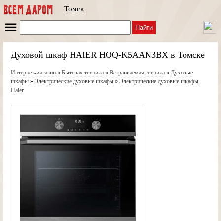
Томск
Найти
Духовой шкаф HAIER HOQ-K5AAN3BX в Томске
Интернет-магазин
»
Бытовая техника
»
Встраиваемая техника
»
Духовые
шкафы
»
Электрические духовые шкафы
»
Электрические духовые шкафы
Haier