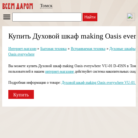
Томск
Найти
Купить Духовой шкаф making Oasis ever
Интернет-магазин
»
Бытовая техника
»
Встраиваемая техника
»
Духовые шкафы
Oasis everywhere
Вы можете купить Духовой шкаф making Oasis everywhere VU-01 D-45SN в Томск
пользователей в нашем
интернет-магазине
действуйет система накопительных скидо
Подробная информация о товаре:
Духовой шкаф making Oasis everywhere VU-01 
Купить