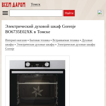
Томск
Найти
Электрический духовой шкаф Gorenje
BO6735E02XK в Томске
Интернет-магазин
»
Бытовая техника
»
Встраиваемая техника
»
Духовые
шкафы
»
Электрические духовые шкафы
»
Электрические духовые шкафы
Gorenje