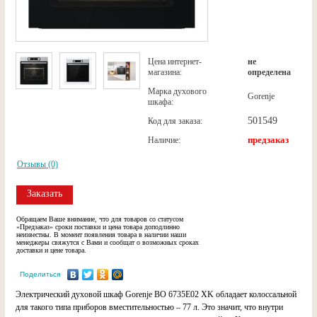
Цена интернет-
не
магазина:
определена
Марка духового
Gorenje
шкафа:
501549
Код для заказа:
предзаказ
Наличие:
Отзывы (0)
Заказать
Обращаем Ваше внимание, что для товаров со статусом
«Предзаказ» сроки поставки и цена товара доподлинно
неизвестны. В момент появления товара в наличии наши
менеджеры свяжутся с Вами и сообщат о возможных сроках
доставки и цене товара.
Поделиться
Электрический духовой шкаф Gorenje BO 6735E02 XK обладает колоссальной
для такого типа приборов вместительностью – 77 л. Это значит, что внутри