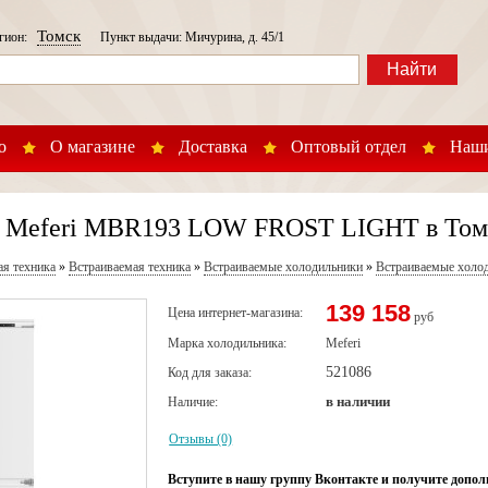
Томск
егион:
Пункт выдачи: Мичурина, д. 45/1
Найти
о
О магазине
Доставка
Оптовый отдел
Наши
 Meferi MBR193 LOW FROST LIGHT в Том
ая техника
»
Встраиваемая техника
»
Встраиваемые холодильники
»
Встраиваемые холод
139 158
Цена интернет-магазина:
руб
Марка холодильника:
Meferi
521086
Код для заказа:
в наличии
Наличие:
Отзывы (0)
Вступите в нашу группу Вконтакте и получите допол