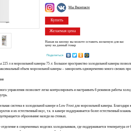
Мы Вконтакте
Купить
Желаемая цена
Нажав на кнопку вы можете оставить желаемую для вас
цену на данный товар
Поделиться
 225 л и морозильной камеры 75 л: Большое пространство холодильной камеры позволи
 максимальный объем морозильной камеры – заморозить одновременно много свежих пр
ния
ного управления позволяет легко контролировать и настраивать 6 режимов работы холо
утрь.
пельная система в холодильной камере и Low Frost для морозильной камеры. Благодаря
дуктов и их естественный вкус, т.к. в камере поддерживается более естественный влажн
дотвращается образование наледи на стенках.
е отделение в современных моделях холодильников, где поддерживается температура от 