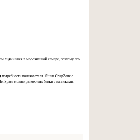
м льда и инея в морозильной камере, поэтому его
 потребности пользователя. Ящик CrispZone с
denSpace можно разместить банки с напитками.