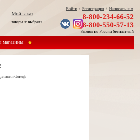
Войти
/
Регистрация
/
Написать нам
Мой заказ
8-800-234-66-52
товары не выбраны
8-800-550-57-13
Звонок по России бесплатный
 магазины
е
ильники Gorenje