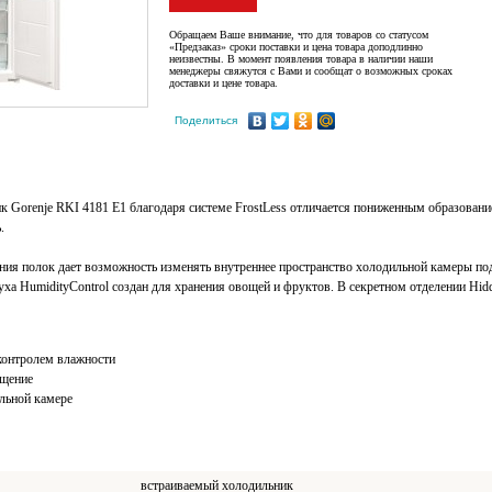
Обращаем Ваше внимание, что для товаров со статусом
«Предзаказ» сроки поставки и цена товара доподлинно
неизвестны. В момент появления товара в наличии наши
менеджеры свяжутся с Вами и сообщат о возможных сроках
доставки и цене товара.
Поделиться
 Gorenje RKI 4181 E1 благодаря системе FrostLess отличается пониженным образование
.
ния полок дает возможность изменять внутреннее пространство холодильной камеры под
ха HumidityControl создан для хранения овощей и фруктов. В секретном отделении Hid
контролем влажности
ещение
ильной камере
встраиваемый холодильник