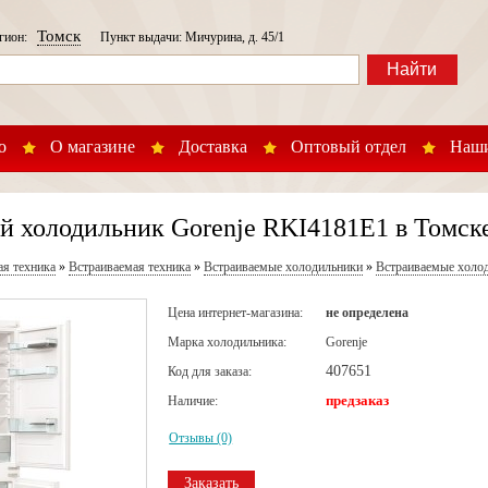
Томск
егион:
Пункт выдачи: Мичурина, д. 45/1
Найти
о
О магазине
Доставка
Оптовый отдел
Наши
й холодильник Gorenje RKI4181E1 в Томск
ая техника
»
Встраиваемая техника
»
Встраиваемые холодильники
»
Встраиваемые холод
Цена интернет-магазина:
не определена
Марка холодильника:
Gorenje
407651
Код для заказа:
предзаказ
Наличие:
Отзывы (0)
Заказать