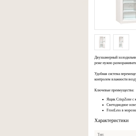
Двухкамерный холодильник
реже нужно размораживать
Удобная система перемеще
контролем влажности возду
Ключевые преимущества:
Ящик CrispZone с 
Светодиодное осв
FrostLess в мороз
Характеристики
Тип